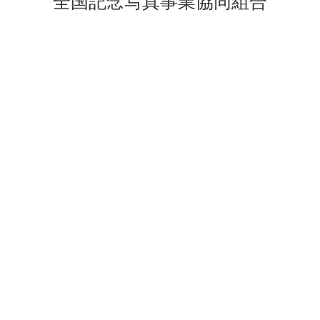
全国記念写真事業協同組合
会社案内
事業所案内
経営理念・ごあいさつ
東向スタジオ
会社概要・沿革
イベント・コンベンション
拠点案内・アクセス
課
私たちの取り組み
スクールフォト・アルバム
デザイン課