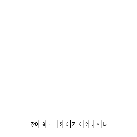
7 / 10
« First
«
5
6
7
8
9
Last »
»